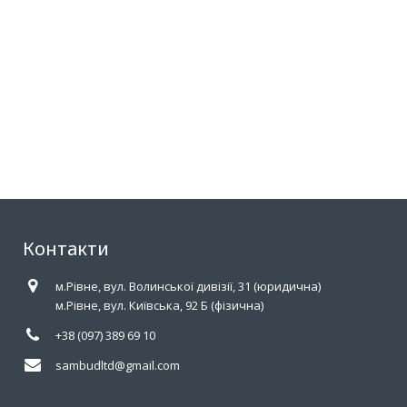
Контакти
м.Рівне, вул. Волинської дивізії, 31 (юридична)
м.Рівне, вул. Київська, 92 Б (фізична)
+38 (097) 389 69 10
sambudltd@gmail.com