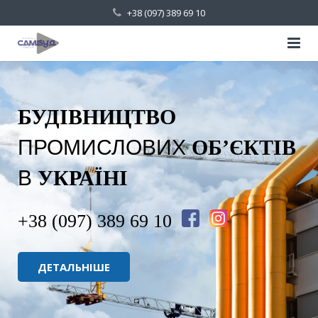
+38 (097) 389 69 10
Головна
Про компанію
БУДІВНИЦТВО
Послуги
ПРОМИСЛОВИХ
ОБ’ЄКТІВ
В
УКРАЇНІ
Галерея робіт
Контакти
+38 (097) 389 69 10
ДЕТАЛЬНІШЕ