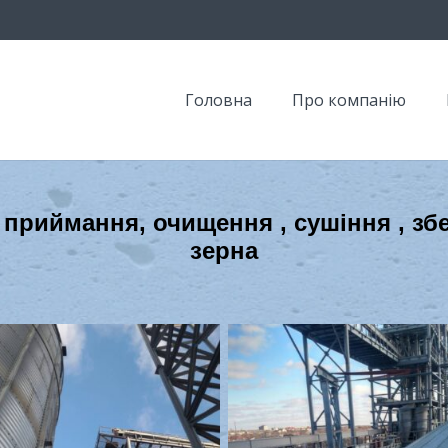
Головна
Про компанію
 приймання, очищення , сушіння , зб
зерна